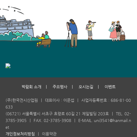
박람회 소개
|
주요행사
|
오시는길
|
이벤트
(주)한국전시산업원
|
대표이사 : 이문섭
|
사업자등록번호 : 686-81-00
633
(06721) 서울특별시 서초구 효령로 60길 21 제일빌딩 203호
|
TEL. 02-
3785-3905
|
FAX. 02-3785-3908
|
E-MAIL. uni3541@hanmail.n
et
개인정보처리방침
|
이용약관