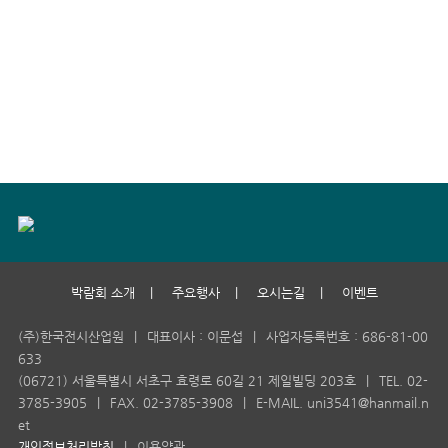
박람회 소개
|
주요행사
|
오시는길
|
이벤트
(주)한국전시산업원
|
대표이사 : 이문섭
|
사업자등록번호 : 686-81-00
633
(06721) 서울특별시 서초구 효령로 60길 21 제일빌딩 203호
|
TEL. 02-
3785-3905
|
FAX. 02-3785-3908
|
E-MAIL. uni3541@hanmail.n
et
개인정보처리방침
|
이용약관