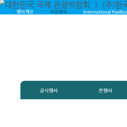
대한민국 국제 관광박람회 ㅣ (주)한국전시산업원
국내외 여행의 모든 것! 대한민국 국제 관광박람회 / 7월 3일 - 7월 5일 / 일산 킨텍스
행사개요
주요행사
International Pavilio
공식행사
본행사