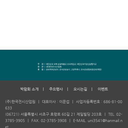
박람회 소개
|
주요행사
|
오시는길
|
이벤트
(주)한국전시산업원
|
대표이사 : 이문섭
|
사업자등록번호 : 686-81-00
633
(06721) 서울특별시 서초구 효령로 60길 21 제일빌딩 203호
|
TEL. 02-
3785-3905
|
FAX. 02-3785-3908
|
E-MAIL. uni3541@hanmail.n
et