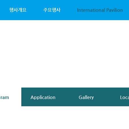
행사개요
주요행사
International Pavilion
gram
Application
Gallery
Loc