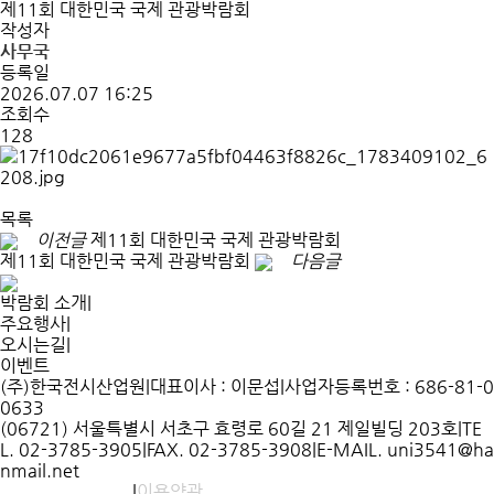
제11회 대한민국 국제 관광박람회
작성자
사무국
등록일
2026.07.07 16:25
조회수
128
목록
이전글
제11회 대한민국 국제 관광박람회
제11회 대한민국 국제 관광박람회
다음글
박람회 소개
|
주요행사
|
오시는길
|
이벤트
(주)한국전시산업원
|
대표이사 : 이문섭
|
사업자등록번호 : 686-81-0
0633
(06721) 서울특별시 서초구 효령로 60길 21 제일빌딩 203호
|
TE
L. 02-3785-3905
|
FAX. 02-3785-3908
|
E-MAIL. uni3541@ha
nmail.net
개인정보처리방침
|
이용약관