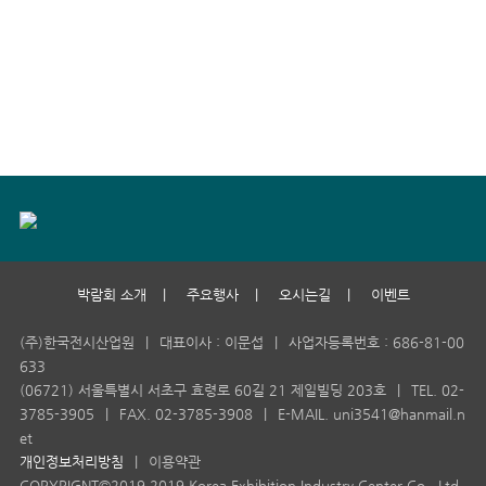
박람회 소개
|
주요행사
|
오시는길
|
이벤트
(주)한국전시산업원
|
대표이사 : 이문섭
|
사업자등록번호 : 686-81-00
633
(06721) 서울특별시 서초구 효령로 60길 21 제일빌딩 203호
|
TEL. 02-
3785-3905
|
FAX. 02-3785-3908
|
E-MAIL. uni3541@hanmail.n
et
개인정보처리방침
|
이용약관
COPYRIGNT©2019 2019 Korea Exhibition Industry Center Co., Ltd.